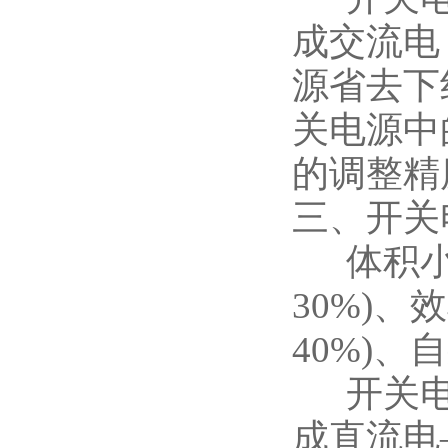
成交流电
源省去下
关电源中
的调整精
三、开关
体积小、
30%)、
40%)
开关电
成直流电