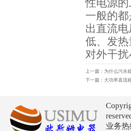
性电源的
一般的都
出直流电
低、发热
对外干扰
上一篇：为什么污水
下一篇：大功率直流
Copyri
reserve
业务热线：