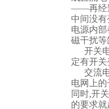
——再经
中间没有
电源内部
磁干扰等
开关电源
定有开关
交流电源
电网上的
同时,开
的要求就