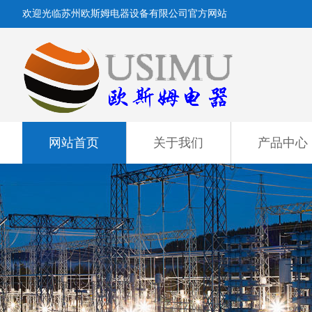
欢迎光临苏州欧斯姆电器设备有限公司官方网站
网站首页
关于我们
产品中心