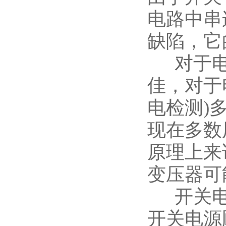
电路中串
缺陷，它
对于电
佳，对于
电检测)
现在多数
原理上来
变压器可
开关电
开关电源