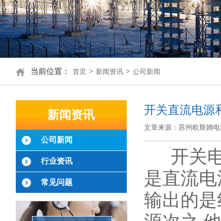
当前位置：
>
>
首页
新闻资讯
公司新闻
开关直流电源
新闻资讯
文章来源：苏州欧斯姆电
公司新闻
开关电
行业资讯
是直流电
常见问题
输出的是