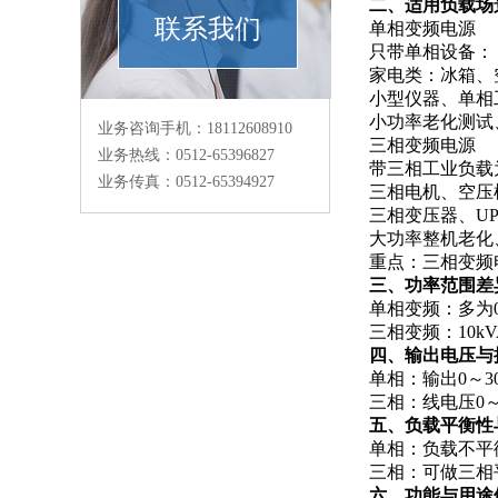
二、适用负载场
联系我们
单相变频电源
只带单相设备：
家电类：冰箱、
小型仪器、单相
小功率老化测试
业务咨询手机：18112608910
三相变频电源
业务热线：0512-65396827
带三相工业负载
业务传真：0512-65394927
三相电机、空压
三相变压器、U
大功率整机老化
重点：三相变频
三、功率范围差
单相变频：多为0
三相变频：10k
四、输出电压与
单相：输出0～30
三相：线电压0
五、负载平衡性
单相：负载不平
三相：可做三相
六、功能与用途