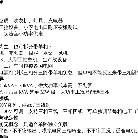
景
空调、洗衣机、灯具、充电器
工控设备、小家电出口耐压变频测试
、实验室小功率供电
为主，也可拆分带单相：
机、变频器、伺服、水泵、风机
PS、大型工控整机、生产线设备
、工厂车间模拟各国电网
电源可以拆三相分三路带单相负载，但单相不能反过来带三相设
异
.5kVA～30kVA，做大功率成本高、不划算
VA～几百 kVA 甚至 MW 级，大功率工况只能选三相
接线
0V常见，两线 / 三线制
～520V 可调，支持三相三线、三相四线，可单独调节每相电压
与稳定性
衡无概念，只适合单路独立负载
平衡 / 不平衡输出，模拟电网三相畸变、不平衡工况，适合电机
侧重